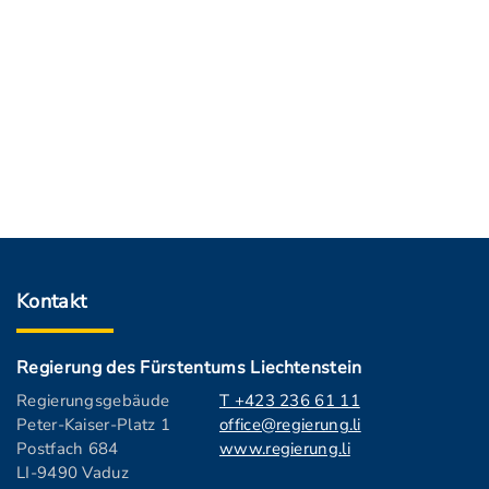
Kontakt
Regierung des Fürstentums Liechtenstein
Regierungsgebäude
T +423 236 61 11
Peter-Kaiser-Platz 1
office@regierung.li
Postfach 684
www.regierung.li
LI-9490 Vaduz