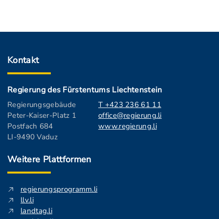
Kontakt
Regierung des Fürstentums Liechtenstein
Regierungsgebäude
T +423 236 61 11
Peter-Kaiser-Platz 1
office@regierung.li
Postfach 684
www.regierung.li
LI-9490 Vaduz
Weitere Plattformen
regierungsprogramm.li
llv.li
landtag.li