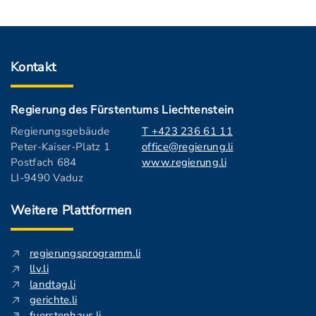
Kontakt
Regierung des Fürstentums Liechtenstein
Regierungsgebäude
T +423 236 61 11
Peter-Kaiser-Platz 1
office@regierung.li
Postfach 684
www.regierung.li
LI-9490 Vaduz
Weitere Plattformen
regierungsprogramm.li
llv.li
landtag.li
gerichte.li
fuerstenhaus.li