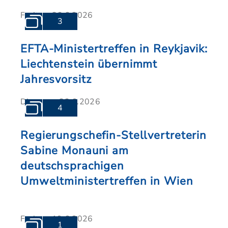
Freitag, 26.6.2026
3
EFTA-Ministertreffen in Reykjavik:
Liechtenstein übernimmt
Jahresvorsitz
Dienstag, 23.6.2026
4
Regierungschefin-Stellvertreterin
Sabine Monauni am
deutschsprachigen
Umweltministertreffen in Wien
Freitag, 19.6.2026
1